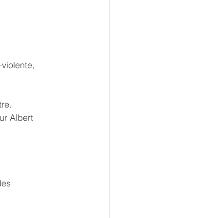
violente, 
tre.
ur Albert 
des 