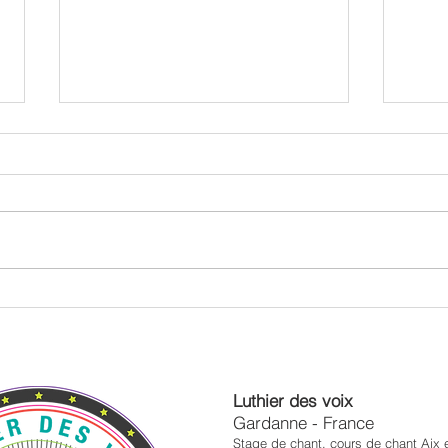
Sourire : un acte de respect et
Groov
d'énergie partagée
chan
Luthier des voix
Gardanne - France
Stage de chant, cours de chant Aix 