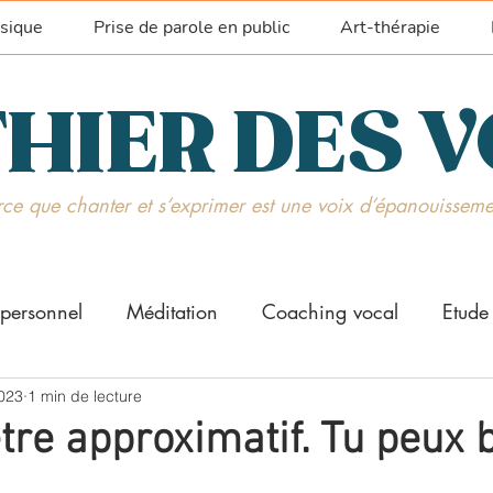
sique
Prise de parole en public
Art-thérapie
HIER DES 
ce que chanter et s’exprimer est une voix d’épanouisseme
personnel
Méditation
Coaching vocal
Etude
que vocale
2023
1 min de lecture
Prise de parole
tre approximatif. Tu peux b