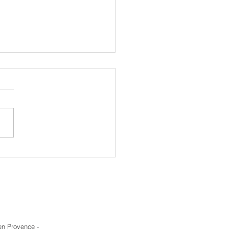
ez votre voix parlée ou
tée
en Provence -