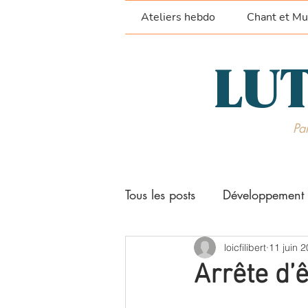
Ateliers hebdo
Chant et Mu
LUT
Par
Tous les posts
Développement 
Stages et séjours
loicfilibert
Techni
11 juin 
Arrête d’ê