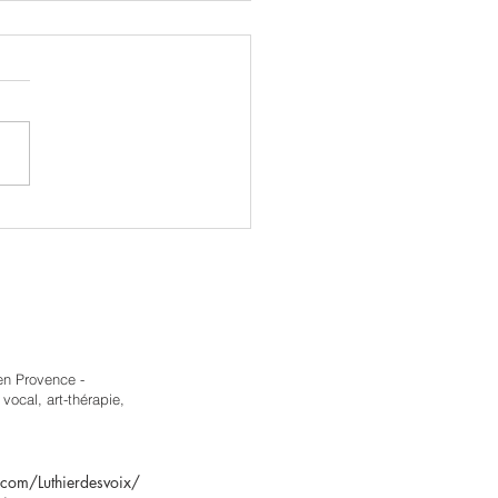
ent avoir une voix
sante ?
en Provence -
vocal, art-thérapie,
com/Luthierdesvoix/