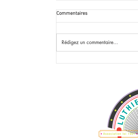
Commentaires
Rédigez un commentaire...
Groovez votre voix parlée ou
chantée