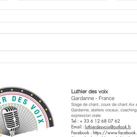
Éviter le stress et la nervosité
Comm
en public
puis
Luthier des voix
Gardanne - France
Stage de chant, cours de chant Aix 
Gardanne
, ateliers vocaux, coaching 
expression orale
Tel : + 33 6 12 68 07 62
Email :
luthierdesvoix@outlook.fr
Facebook :
https://www.facebook.