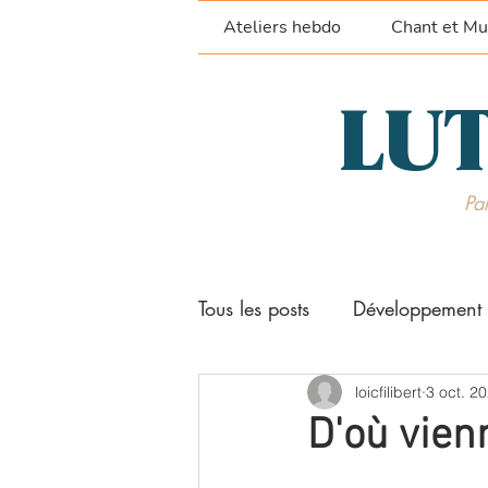
Ateliers hebdo
Chant et Mu
LUT
Par
Tous les posts
Développement 
Stages et séjours
loicfilibert
Techni
3 oct. 2
D'où vien