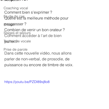
Coaching vocal
Comment bien s'exprimer ?
Etude de cas
Quelle est la meilleure méthode pour 
progresser ? 
Presse
Combien de venir un bon orateur ?
Stages et séjours
Comment accéder à l'art de bien 
Technique vocale
parler ?
Prise de parole
Dans cette nouvelle vidéo, nous allons 
parler de non-verbal, de prosodie, 
de 
puissance ou encore de timbre de voix.
https://youtu.be/PZDI89xj8o8