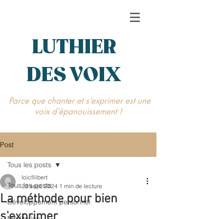
LUTHIER
DES VOIX
Parce que chanter et s’exprimer est une
voix d’épanouissement !
Post
Tous les posts
loicfilibert
Tous les posts
23 sept. 2024
1 min de lecture
La méthode pour bien
Développement personnel
s'exprimer
Méditation