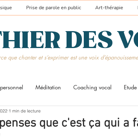
sique
Prise de parole en public
Art-thérapie
HIER DES 
ce que chanter et s’exprimer est une voix d’épanouisseme
personnel
Méditation
Coaching vocal
Etude
que vocale
2022
1 min de lecture
Prise de parole
penses que c'est ça qui a f