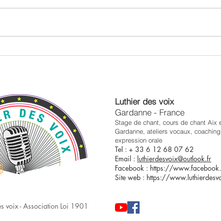
Éviter le stress et la nervosité
Comm
en public
puis
Luthier des voix
Gardanne - France
Stage de chant, cours de chant Aix 
Gardanne
, ateliers vocaux, coaching 
expression orale
Tel : + 33 6 12 68 07 62
Email :
luthierdesvoix@outlook.fr
Facebook :
https://www.facebook.
Site web :
https://www.luthierdesv
s voix - Association Loi 1901