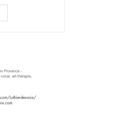
ent avoir une voix
sante ?
en Provence -
vocal, art-thérapie,
com/Luthierdesvoix/
oix.com