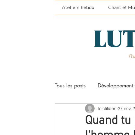
Ateliers hebdo
Chant et Mu
LUT
Par
Tous les posts
Développement 
Stages et séjours
loicfilibert
Techni
27 nov. 
Quand tu 