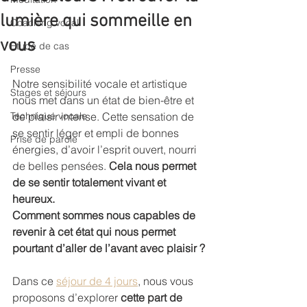
lumière qui sommeille en
Coaching vocal
vous
Etude de cas
Presse
Notre sensibilité vocale et artistique 
Stages et séjours
nous met dans un état de bien-être et 
Technique vocale
de plaisir intense. Cette sensation de 
se sentir léger et empli de bonnes 
Prise de parole
énergies, d’avoir l’esprit ouvert, nourri 
de belles pensées. 
Cela nous permet 
de se sentir totalement vivant et 
heureux.
Comment sommes nous capables de 
revenir à cet état qui nous permet 
pourtant d’aller de l’avant avec plaisir ?
Dans ce 
séjour de 4 jours
, nous vous 
proposons d’explorer 
cette part de 