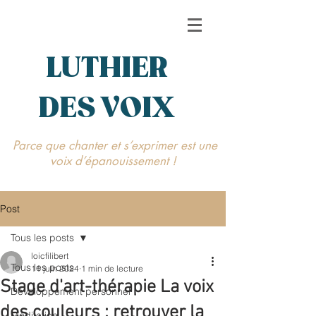
LUTHIER
DES VOIX
Parce que chanter et s’exprimer est une
voix d’épanouissement !
Post
Tous les posts
loicfilibert
Tous les posts
11 juin 2024
1 min de lecture
Stage d'art-thérapie La voix
Développement personnel
des couleurs : retrouver la
Méditation