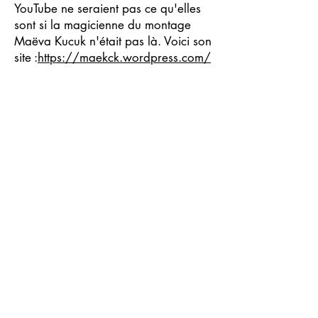
YouTube ne seraient pas ce qu'elles
sont si la magicienne du montage
Maëva Kucuk n'était pas là. Voici son
site :
https://maekck.wordpress.com/
Mon Site Pro : Découvrez mon site
web
https://www.lavoixcharismatiqu
e.com/
spécialisé dans l'art de bien
s'exprimer en public
Luthier des voix
Gardanne - France
Stage de chant, cours de chant Aix en Provence -