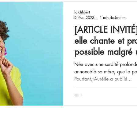
que vocale
Prise de parole
loicfilibert
9 févr. 2023
1 min de lecture
[ARTICLE INVITÉ
elle chante et pr
possible malgré
Née avec une surdité profonde
annoncé à sa mère, que la peti
Pourtant, Aurélie a publié...