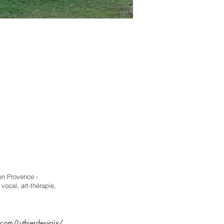
en Provence -
vocal, art-thérapie,
com/Luthierdesvoix/