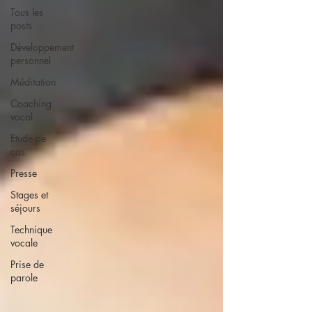
Tous les
posts
Développement
personnel
Méditation
Coaching
vocal
Etude de
cas
Presse
Stages et
séjours
Technique
vocale
Prise de
parole