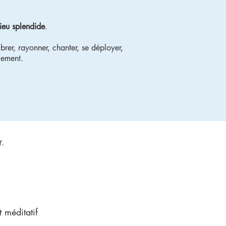
lieu splendide
.
ibrer, rayonner, chanter, se déployer,
lement.
r.
 méditatif