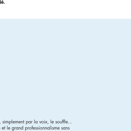
dé.
, simplement par la voix, le souffle…
é et le grand professionnalisme sans