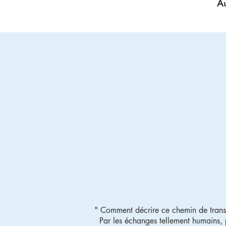
Au
" Comment décrire ce chemin de trans
Par les échanges tellement humains, p