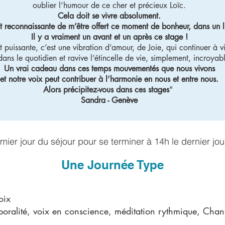
oublier l’humour de ce cher et précieux Loïc.
Cela doit se vivre absolument.
ent reconnaissante de m’être offert ce moment de bonheur, dans un 
Il y a vraiment un avant et un après ce stage !
t puissante, c’est une vibration d’amour, de Joie, qui continuer à v
dans le quotidien et ravive l’étincelle de vie, simplement, incroyab
Un vrai cadeau dans ces temps mouvementés que nous vivons
et notre voix peut contribuer à l’harmonie en nous et entre nous.
Alors précipitez-vous dans ces stage
s
"
Sandra - Genève
ier jour du séjour pour se terminer à 14h le dernier jou
Une Journée T
ype
oix
ralité, v
oix en conscience, méditation rythmique, Chant