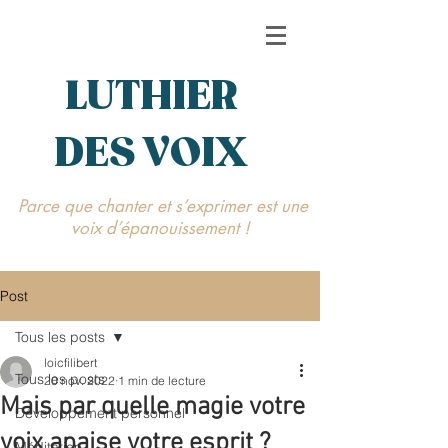
LUTHIER
DES VOIX
Parce que chanter et s’exprimer est une
voix d’épanouissement !
Post
Tous les posts
loicfilibert
Tous les posts
20 nov. 2022
1 min de lecture
Mais par quelle magie votre
Développement personnel
voix apaise votre esprit ?
Méditation